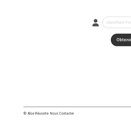
Identifiant
Forever
ou
adresse
email
© Aloe Réussite
- Nous Contacter